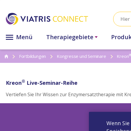
Menü
Therapiegebiete
Produ
Fortbildungen
Kongresse und Seminare
Kreon
®
Kreon
Live-Seminar-Reihe
Vertiefen Sie Ihr Wissen zur Enzymersatztherapie mit Kr
Wenn Sie 
Speicheru