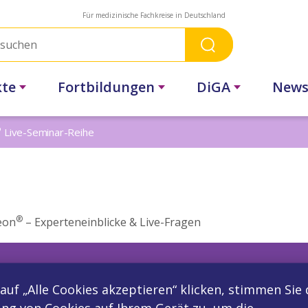
Für medizinische Fachkreise in Deutschland
kte
Fortbildungen
DiGA
New
®
Live-Seminar-Reihe
®
eon
– Experteneinblicke & Live-Fragen
auf „Alle Cookies akzeptieren“ klicken, stimmen Sie 
ng von Cookies auf Ihrem Gerät zu, um die