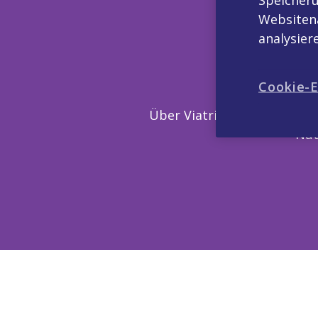
Websitena
analysie
Cookie-E
Über Viatris
Kontakt
Nut