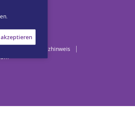
en.
 akzeptieren
en
Datenschutzhinweis
sum