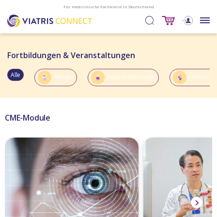
Für medizinische Fachkreise in Deutschland
Fortbildungen & Veranstaltungen
Alle
Allergie
Gastroenterologie
Infektions
CME-Module