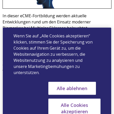
In dieser eCME-Fortbildung werden aktuelle
Entwicklungen rund um den Einsatz moderner
Biomarker bei Multipler Sklerose beleuchtet.
Thematisiert werden praxisrelevante diagnostische und
Wenn Sie auf „Alle Cookies akzeptieren“
prognostische Konzepte, darunter die optische
klicken, stimmen Sie der Speicherung von
Kohärenztomographie als nicht-invasive Methode zur
Cookies auf Ihrem Gerät zu, um die
Beurteilung neurodegenerativer Veränderungen sowie
Websitenavigation zu verbessern, die
genetische Marker zur differenzierteren Einschätzung
Websitenutzung zu analysieren und
des individuellen Therapieansprechens. Die Fortbildung
unsere Marketingbemühungen zu
verdeutlicht, welchen Beitrag Biomarker heute leisten,
unterstützen.
um Krankheitsverläufe präsziser zu erfassen und
Therapieentscheidungen zunehmend
Alle ablehnen
personalisiert auszurichten.
Alle Cookies
Dozenten:
Priv.-Doz. Dr. med. Julia Krämer, Univ.-
akzeptieren
Prof. Dr. rer. nat. Nicholas Schwab