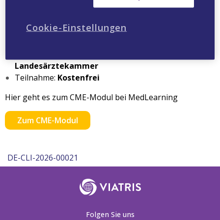
Verfügbar bis:
06.04.2027
CME-Punkte:
2
Cookie-Einstellungen
Bearbeitungszeit:
45 Minuten
Qualifizierung:
Lernerfolgskontrolle
Zertifizierende Institution:
Bayerische
Landesärztekammer
Teilnahme:
Kostenfrei
Hier geht es zum CME-Modul bei MedLearning
Zum CME-Modul
DE-CLI-2026-00021
Folgen Sie uns